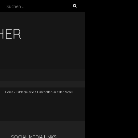
Suchen
nach:
HER
Home
/
Bildergalerie
/
Eisschollen auf der Mosel
SOCIAL MEDIA LINKS: