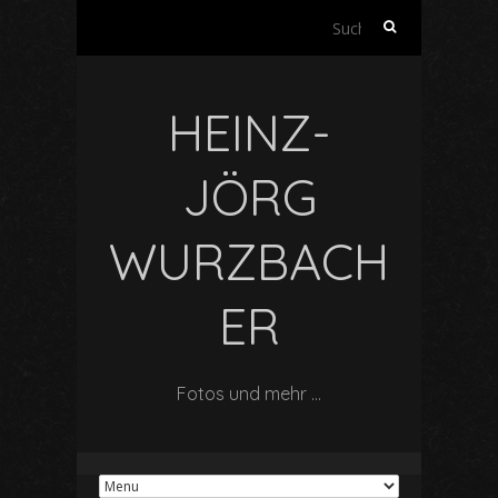
Suchen
nach:
HEINZ-
JÖRG
WURZBACH
ER
Fotos und mehr …