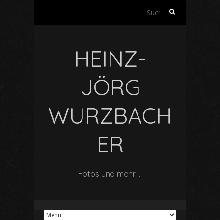
Suchen
nach:
HEINZ-
JÖRG
WURZBACH
ER
Fotos und mehr …